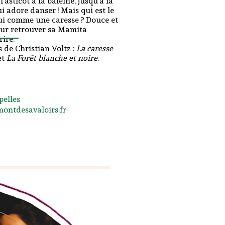
’asticot à la baleine, jusqu’à la
 adore danser ! Mais qui est le
lui comme une caresse ? Douce et
our retrouver sa Mamita
rire.
 de Christian Voltz :
La caresse
et
La Forêt blanche et noire
.
pelles
-montdesavaloirs.fr