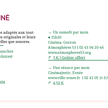
iné
→ Un samedi par mois
s adaptés aux tout-
es originales et leurs
● 15h30
elles que sonores.
Cinéma, Gorron
Atmosphères 53 | 02 43 04 20 46
manches
www.atmospheres53.org
olaires)
↱
3 € | Goûter offert
→ Une séance par mois
Cinémajestic, Ernée
www.ville-ernee.fr | 02 43 05 11 67
ris
↱
4,50 €