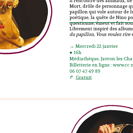
il rencontre des animaux, de l
Mort, drôle de personnage qui
papillon qui vole autour de 
poétique, la quête de Nino p
questionne, émeut et fait sou
Librement inspiré des albums
du papillon
,
Vous voulez rire
→ Mercredi 22 janvier
● 16h
Médiathèque, Javron-les-Cha
Billetterie en ligne : www.cc
06 07 47 49 89
↱
Gratuit