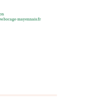
ron
/www.bocage-mayennais.fr