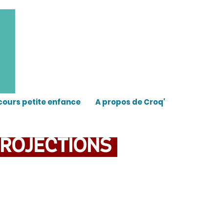
cours petite enfance
A propos de Croq'
Projections