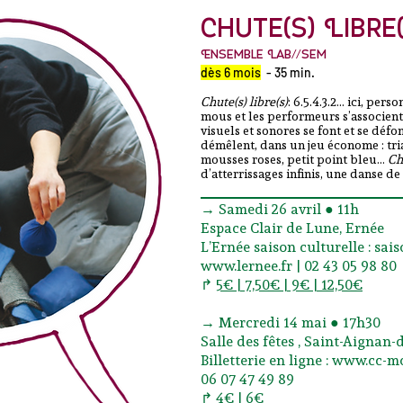
Chute(s) Libre(
Ensemble Lab//Sem
dès 6 mois
- 35 min.
Chute(s) libre(s)
: 6.5.4.3.2… ici, per
mous et les performeurs s’associen
visuels et sonores se font et se défo
démêlent, dans un jeu économe : tri
mousses roses, petit point bleu…
Ch
d’atterrissages infinis, une danse d
→ Samedi 26 avril ● 11h
Espace Clair de Lune, Ernée
L’Ernée saison culturelle : sai
www.lernee.fr | 02 43 05 98 80
↱
5€ | 7,50€ | 9€ | 12,50€
→ Mercredi 14 mai ● 17h30
Salle des fêtes , Saint-Aignan
Billetterie en ligne : www.cc-m
06 07 47 49 89
↱
4€ | 6€