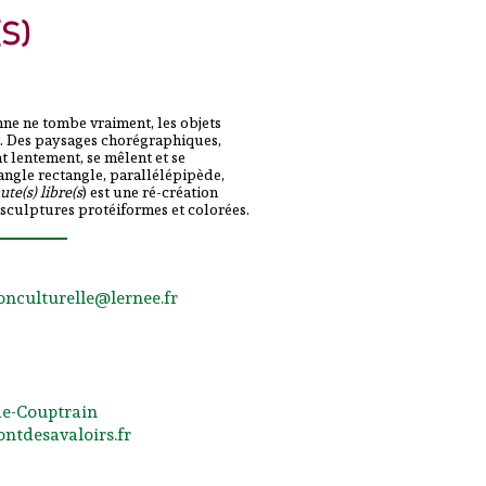
s)
sonne ne tombe vraiment, les objets
t. Des paysages chorégraphiques,
nt lentement, se mêlent et se
angle rectangle, parallélépipède,
ute(s) libre(s
) est une ré-création
e sculptures protéiformes et colorées.
sonculturelle@lernee.fr
-de-Couptrain
ontdesavaloirs.fr