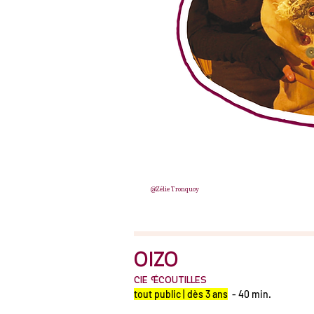
@Zélie Tronquoy
Oizo
Cie Écoutilles
tout public | dès 3 ans
- 40 min.