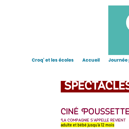
Croq' et les écoles
Accueil
Journée 
Spectacles
Ciné Poussett
La compagnie s’appelle revient
adulte et bébé jusqu’à 12 mois