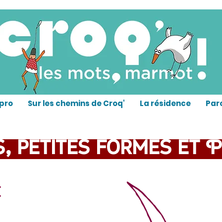
pro
Sur les chemins de Croq'
La résidence
Par
, petites formes et 
e