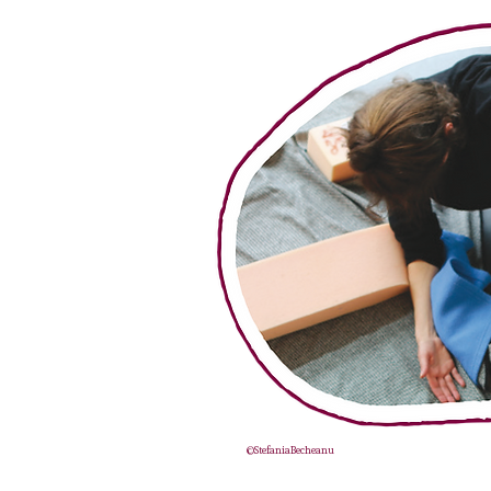
©StefaniaBecheanu