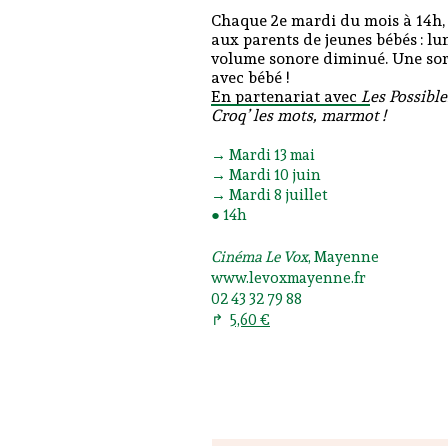
Chaque 2e mardi du mois à 14h,
aux parents de jeunes bébés : lu
volume sonore diminué. Une sor
avec bébé !
En partenariat avec
Les Possible
Croq’ les mots, marmot !
→ Mardi 13 mai
→ Mardi 10 juin
→ Mardi 8 juillet
●
14h
Cinéma Le Vox
, Mayenne
www.levoxmayenne.fr
02 43 32 79 88
↱
5,60 €