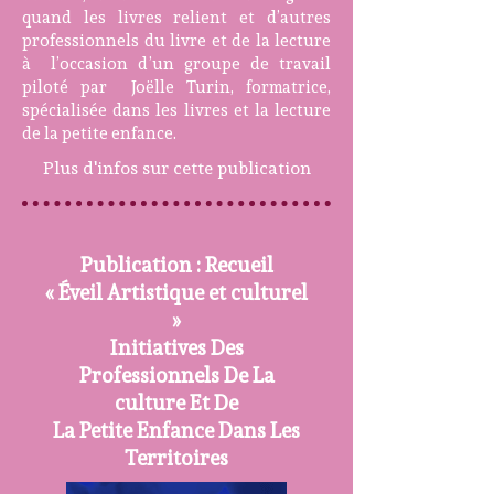
quand les livres relient et d’autres
professionnels du livre et de la lecture
à l’occasion d’un groupe de travail
piloté par Joëlle Turin, formatrice,
spécialisée dans les livres et la lecture
de la petite enfance.
Plus d'infos sur cette publication
Publication : Recueil
« Éveil Artistique et culturel
»
Initiatives Des
Professionnels De La
culture Et De
La Petite Enfance Dans Les
Territoires