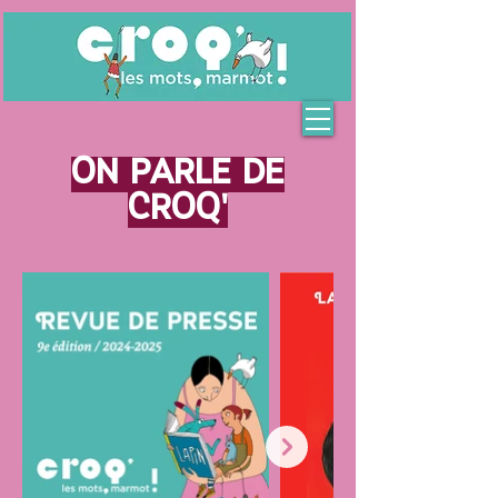
On parle de
Croq'