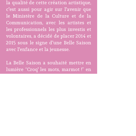
la qualité de cette création artistique,
c'est aussi pour agir sur l'avenir que
le Ministère de la Culture et de la
Communication, avec les artistes et
les professionnels les plus investis et
volontaires, a décidé de placer 2014 et
2015 sous le signe d'une Belle Saison
avec l'enfance et la jeunesse.
La Belle Saison a souhaité mettre en
lumière “Croq' les mots, marmot !” en
tant que démarche innovante et
coopérative dans sa brochure
nationale en faisant figurer Croq'
parmi 8 projets emblématiques de la
Région des Pays de la Loire et de la
Région Centre !
Plus d'infos sur cette publication
Le Ministère des Solidarités et de la
Santé et le Ministère de la Culture